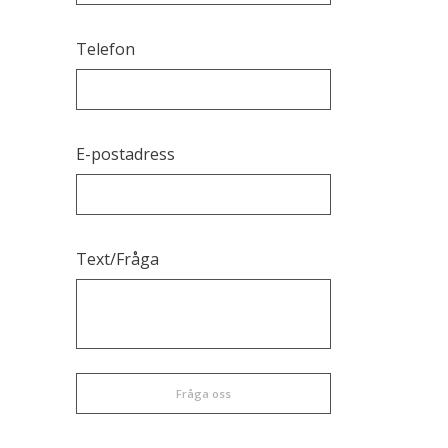
Grus & Matjord
Telefon
Grävmaskiner
Minireningsverk
Snöröjning
E-postadress
Dikes och å-rensningar
Text/Fråga