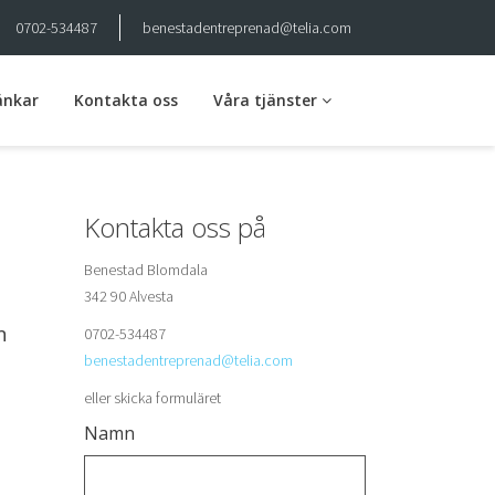
0702-534487
benestadentreprenad@telia.com
änkar
Kontakta oss
Våra tjänster
Markarbete
Kontakta oss på
Avlopp
Benestad Blomdala
Husgrunder
342 90 Alvesta
n
0702-534487
Dränering
benestadentreprenad@telia.com
Skogsvägar
eller skicka formuläret
Namn
Skogsdikning