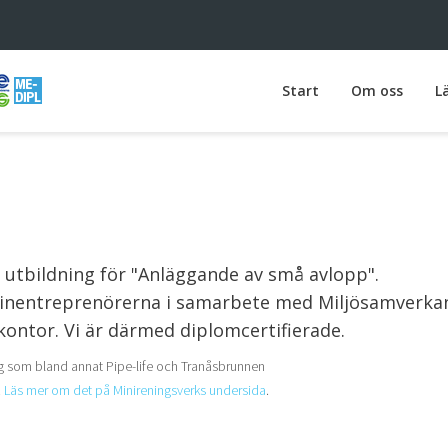
Start
Om oss
L
utbildning för "Anläggande av små avlopp".
kinentreprenörerna i samarbete med Miljösamverka
ontor. Vi är därmed diplomcertifierade.
lag som bland annat Pipe-life och Tranåsbrunnen
.
Läs mer om det på Minireningsverks undersida
.