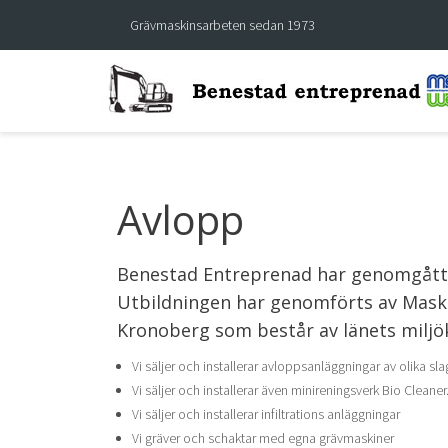
Grävmaskinsarbeten sedan 1973
Avlopp
Benestad Entreprenad har genomgått 
Utbildningen har genomförts av Mas
Kronoberg som består av länets miljök
Vi säljer och installerar avloppsanläggningar av olika s
Vi säljer och installerar även minireningsverk Bio Cleaner
Vi säljer och installerar infiltrations anläggningar
Vi gräver och schaktar med egna grävmaskiner